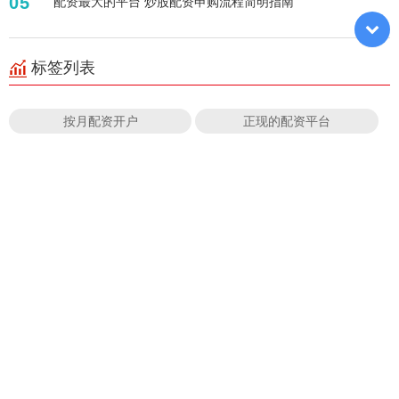
05
配资最大的平台 炒股配资申购流程简明指南
标签列表
按月配资开户
正现的配资平台
正规的配资网站
炒股配资技巧
期货配资前景
低息配资哪个平台正规
免费配资可盈平台
股票配资有什么风险
场外配资风险
网络炒股杠杆
配资网站源码
2025股票配资平台.
全部话题标签